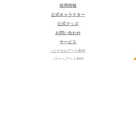
採用情報
公式キャラクター
公式グッズ
お問い合わせ
サービス
-
ピクセルアート制作
-
ゲームアート制作
-
動画制作
MGM GAMES
-
マグマRPG(仮)
©2017-2026
magma studio Co.,Ltd
. All rights reserved.