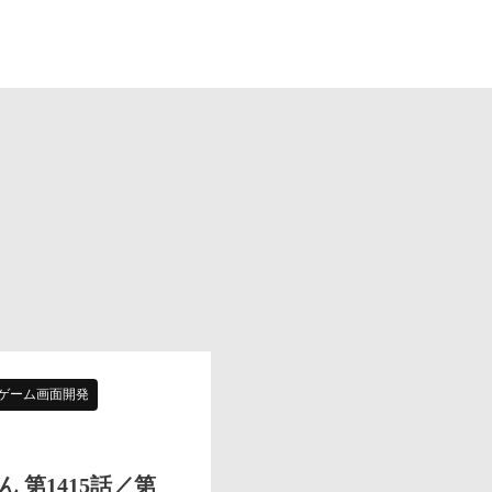
ゲーム画面開発
 第1415話／第