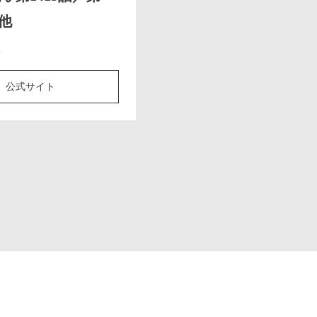
、他
様
公式サイト