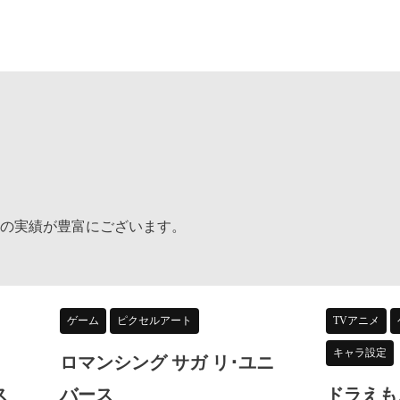
の実績が豊富にございます。
ゲーム
ピクセルアート
TVアニメ
キャラ設定
ロマンシング サガ リ･ユニ
ス
バース
ドラえもん