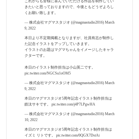
これからも皆様に喜んでいただける作品を制作してい
きたいと思っておりますので、今後ともどうぞよろし
くお願い致します。
— 株式会社マグマスタジオ (@magmastudio2016)
March
9, 2022
本日より不定期掲載となりますが、社員有志が制作し
た記念イラストをアップしていきます。
イラストのお題はマグマちゃんをイメージしたキャラ
クターです。
本日のイラスト制作担当は小山英二です。
pic.twitter.com/NGCSu1oOM5
— 株式会社マグマスタジオ (@magmastudio2016)
March
9, 2022
本日のマグマスタジオ5周年記念イラスト制作担当は
皓汰サキです。
pic.twitter.com/j4P7LPgwHA
— 株式会社マグマスタジオ (@magmastudio2016)
March
10, 2022
本日のマグマスタジオ5周年記念イラスト制作担当は
イズミ リトです。
pic.twitter.com/0QGX7DstAi