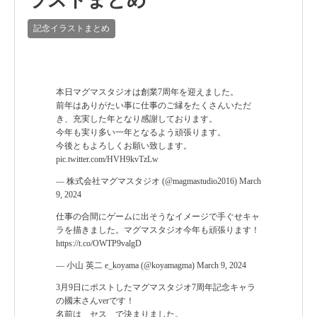
ラストまとめ
記念イラストまとめ
本日マグマスタジオは創業7周年を迎えました。
前年はありがたい事に仕事のご縁をたくさんいただ
き、充実した年となり感謝しております。
今年も実り多い一年となるよう頑張ります。
今後ともよろしくお願い致します。
pic.twitter.com/HVH9kvTzLw
— 株式会社マグマスタジオ (@magmastudio2016)
March
9, 2024
仕事の合間にゲームに出そうなイメージで手ぐせキャ
ラを描きました。マグマスタジオ今年も頑張ります！
https://t.co/OWTP9valgD
— 小山 英二 e_koyama (@koyamagma)
March 9, 2024
3月9日にポストしたマグマスタジオ7周年記念キャラ
の國末さんverです！
名前は セス で決まりました。